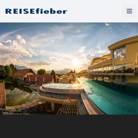
REISEfieber Magazin
Men