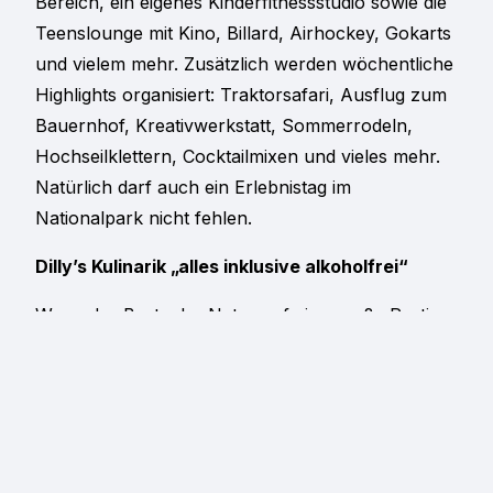
Bereich, ein eigenes Kinderfitnessstudio sowie die
Teenslounge mit Kino, Billard, Airhockey, Gokarts
und vielem mehr. Zusätzlich werden wöchentliche
Highlights organisiert: Traktorsafari, Ausflug zum
Bauernhof, Kreativwerkstatt, Sommerrodeln,
Hochseilklettern, Cocktailmixen und vieles mehr.
Natürlich darf auch ein Erlebnistag im
Nationalpark nicht fehlen.
Dilly’s Kulinarik „alles inklusive alkoholfrei“
Wenn das Beste der Natur auf eine große Portion
Passion trifft, wird aus dem Einfachen etwas
Besonderes. Im Dilly geht von morgens bis
abends Regionsliebe und die Liebe zum Detail
durch den Magen. Und noch dazu ist Genuss im
Dilly Resort (fast) rund um die Uhr inklusive: Der