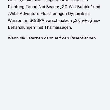
Richtung Tanod Noi Beach; „SO Wet Bubble“ und
„Wibit Adventure Float“ bringen Dynamik ins
Wasser. Im SO/SPA verschmelzen „Skin-Regime-
Behandlungen“ mit Thaimassagen.
Wenn die Laternen dann auf den Rasenflächen
leuchten und das Meer hinter den Palmen
tintenschwarz wird, dann verlangsamt sich alles.
Man kehrt nicht der Stadt den Rücken – sondern
man kommt sonnengewärmt und salzig zurück
vom Strand.