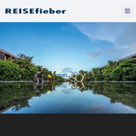
REISEfieber Magazin
Men